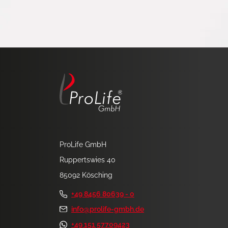
ProLife GmbH
Ruppertswies 40
85092 Kösching
+49 8456 80639 - 0
info@prolife-gmbh.de
+49 151 57709423