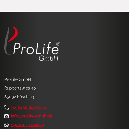
ProLife GmbH
Ruppertswies 40
85092 Kösching
+49 8456 80639 - 0
info@prolife-gmbh.de
+49 151 57709423