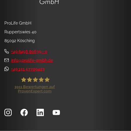
ProLife GmbH
Ruppertswies 40
85092 Kösching
+49 8456 80639 - 0
info@prolife-gmbh.de
+49 151 57709423
1911
Bewertungen auf
ProvenExpert.com
ProLife GmbH
Kundenbewertungen und Erfahrungen zu
ProLife GmbH
SEHR GUT
99%
Empfehlungen auf