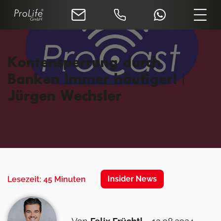
Kontensperrung durch
Banken Immer häufiger! |
Jürgen Wechsler
Insider News
Lesezeit: 45 Minuten