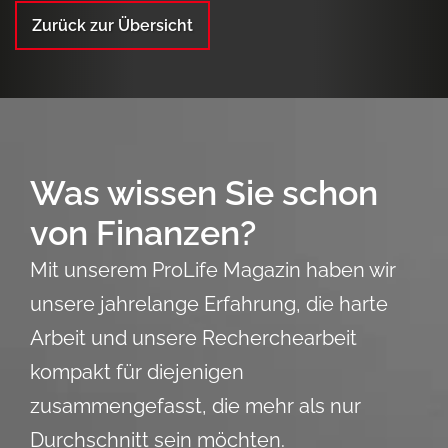
Zurück zur Übersicht
Was wissen Sie schon
von Finanzen?
Mit unserem ProLife Magazin haben wir
unsere jahrelange Erfahrung, die harte
Arbeit und unsere Recherchearbeit
kompakt für diejenigen
zusammengefasst, die mehr als nur
Durchschnitt sein möchten.