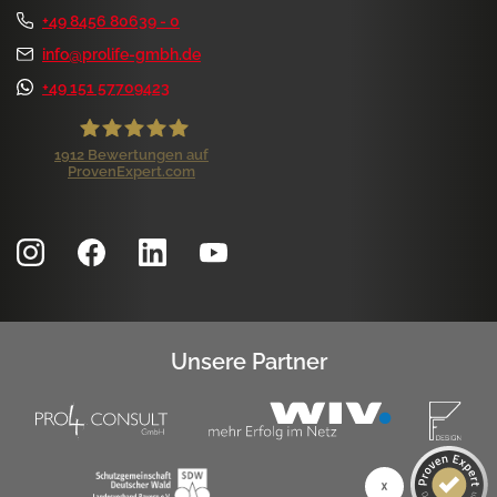
+49 8456 80639 - 0
info@prolife-gmbh.de
+49 151 57709423
1912
Bewertungen auf
ProvenExpert.com
ProLife GmbH
Kundenbewertungen und Erfahrungen zu
ProLife GmbH
SEHR GUT
99%
Empfehlungen auf
ProvenExpert.com
4,84 / 5,00
Unsere Partner
1.172
740
Bewertungen auf
Bewertungen von 7
ProvenExpert.com
anderen Quellen
SEHR GUT
Blick aufs ProvenExpert-Profil werfen
1k+ Kundenbewertungen