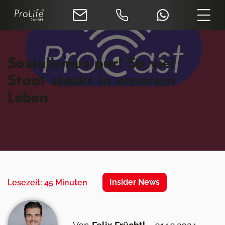
Sozialismus pur! So viel
Staat steckt in unserem
Leben
Insider News
Lesezeit: 45 Minuten