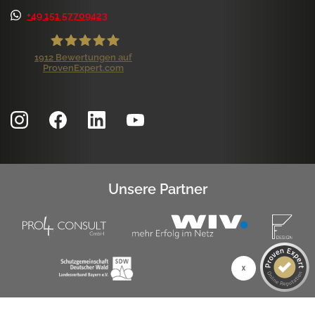
+49 151 57709423
1912
Bewertungen auf
ProvenExpert.com
ProLife GmbH
Kundenbewertungen und Erfahrungen zu
ProLife GmbH
SEHR GUT
99%
Empfehlungen auf
ProvenExpert.com
4,84 / 5,00
Unsere Partner
1.172
740
Bewertungen auf
Bewertungen von 7
ProvenExpert.com
anderen Quellen
SEHR GUT
Blick aufs ProvenExpert-Profil werfen
1k+ Kundenbewertungen
Authentizität
6.8.2026