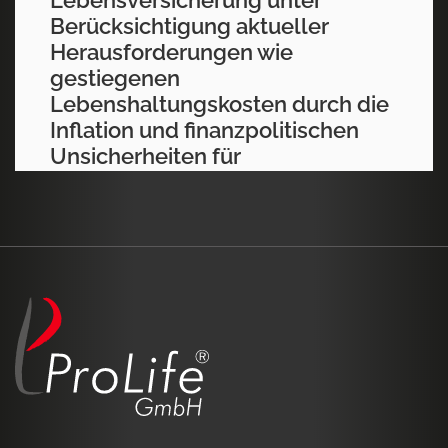
Lebensversicherung unter
Berücksichtigung aktueller
Herausforderungen wie
gestiegenen
Lebenshaltungskosten durch die
Inflation und finanzpolitischen
Unsicherheiten für
Versicherungsnehmer noch
attraktiv?
Die PrismaLife AG mit Sitz in Ruggell ist eine im
Jahr 2000 gegründete liechtensteinische
Lebensversicherungsgesellschaft. Das
Unternehmen konzentriert sich vor allem auf
die Märkte Schweiz, Österreich, Deutschland
und Italien.
75 Prozent der Anteile an der PrismaLife
werden von der Wuppertaler Barmenia