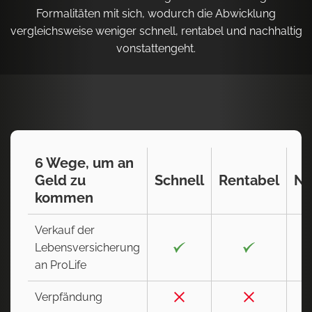
Formalitäten mit sich, wodurch die Abwicklung
vergleichsweise weniger schnell, rentabel und nachhaltig
vonstattengeht.
6 Wege, um an
Geld zu
Schnell
Rentabel
Na
kommen
Verkauf der
Lebensversicherung
an ProLife
Verpfändung