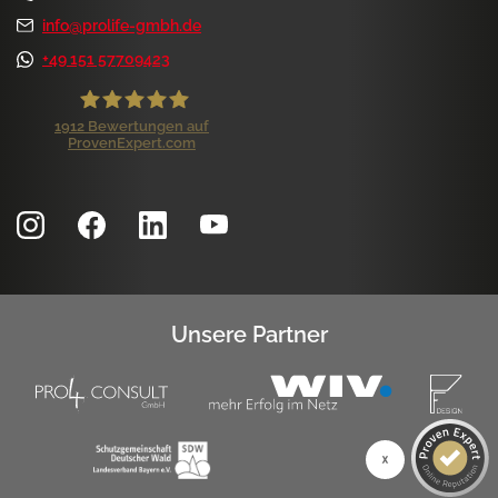
info@prolife-gmbh.de
+49 151 57709423
1912
Bewertungen auf
ProvenExpert.com
ProLife GmbH
Kundenbewertungen und Erfahrungen zu
ProLife GmbH
SEHR GUT
99%
Empfehlungen auf
ProvenExpert.com
4,84 / 5,00
Unsere Partner
1.172
740
Bewertungen auf
Bewertungen von 7
ProvenExpert.com
anderen Quellen
SEHR GUT
Blick aufs ProvenExpert-Profil werfen
1k+ Kundenbewertungen
Authentizität
6.8.2026