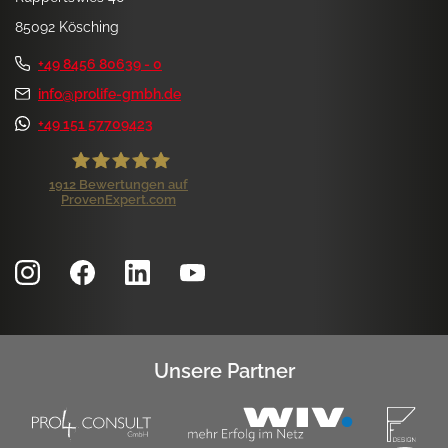
85092 Kösching
+49 8456 80639 - 0
info@prolife-gmbh.de
+49 151 57709423
1912
Bewertungen auf
ProvenExpert.com
ProLife GmbH
Kundenbewertungen und Erfahrungen zu
ProLife GmbH
SEHR GUT
99%
Empfehlungen auf
ProvenExpert.com
4,84 / 5,00
Unsere Partner
1.172
740
Bewertungen auf
Bewertungen von 7
ProvenExpert.com
anderen Quellen
SEHR GUT