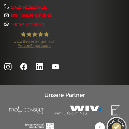
+49 8456 80639 - 0
info@prolife-gmbh.de
+49 151 57709423
1912
Bewertungen auf
ProvenExpert.com
ProLife GmbH
Kundenbewertungen und Erfahrungen zu
ProLife GmbH
SEHR GUT
99%
Empfehlungen auf
ProvenExpert.com
4,84 / 5,00
Unsere Partner
1.172
740
Bewertungen auf
Bewertungen von 7
ProvenExpert.com
anderen Quellen
SEHR GUT
Blick aufs ProvenExpert-Profil werfen
1k+ Kundenbewertungen