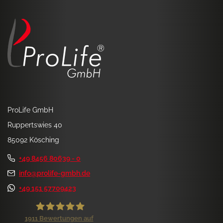
ProLife GmbH
Ruppertswies 40
85092 Kösching
+49 8456 80639 - 0
info@prolife-gmbh.de
+49 151 57709423
1911
Bewertungen auf