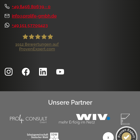
+49 8456 80639 - 0
info@prolife-gmbh.de
+49 151 57709423
1912
Bewertungen auf
ProvenExpert.com
ProLife GmbH
Kundenbewertungen und Erfahrungen zu
ProLife GmbH
SEHR GUT
99%
Empfehlungen auf
ProvenExpert.com
4,84 / 5,00
Unsere Partner
1.172
740
Bewertungen auf
Bewertungen von 7
ProvenExpert.com
anderen Quellen
SEHR GUT
Blick aufs ProvenExpert-Profil werfen
1k+ Kundenbewertungen