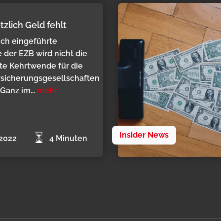
zlich Geld fehlt
ich eingeführte
der EZB wird nicht die
e Kehrtwende für die
sicherungsgesellschaften
 Ganz im...
mehr
Insider News
.2022
4 Minuten