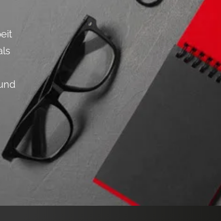
eit
als
 und