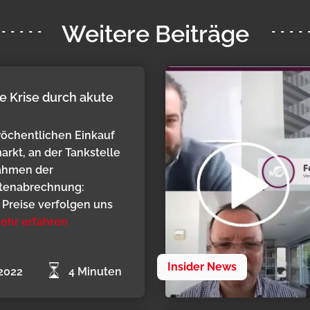
Weitere Beiträge
le Krise durch akute
öchentlichen Einkauf
rkt, an der Tankstelle
ahmen der
tenabrechnung:
 Preise verfolgen uns
ehr erfahren
Insider News
.2022
4 Minuten