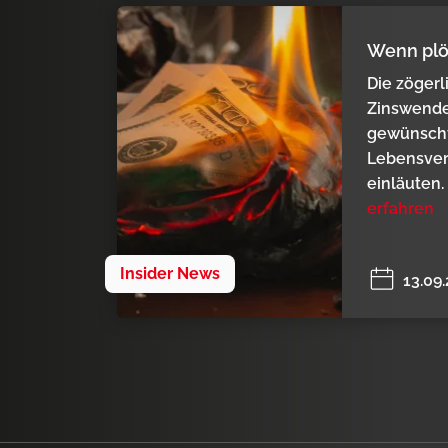
Wenn plöt
Die zögerl
Zinswende 
gewünscht
Lebensver
einläuten.
erfahren
Insider News
13.09