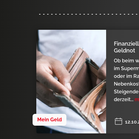
Finanziel
Geldnot
Ob beim w
im Superma
oder im R
Nebenkos
Steigende
derzeit...
m
Mein Geld
12.10