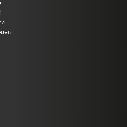
e
!
he
neuen