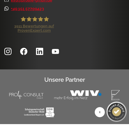
+49 151 57709423
1911
Bewertungen auf
ProvenExpert.com
ProLife GmbH
Kundenbewertungen und Erfahrungen zu
ProLife GmbH
SEHR GUT
99%
Empfehlungen auf
ProvenExpert.com
4,84 / 5,00
Unsere Partner
1.171
740
Bewertungen auf
Bewertungen von 7
ProvenExpert.com
anderen Quellen
SEHR GUT
Blick aufs ProvenExpert-Profil werfen
1k+ Kundenbewertungen
Authentizität
4.8.2026