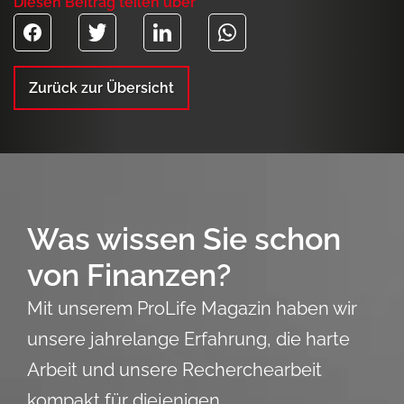
Diesen Beitrag teilen über
Zurück zur Übersicht
Was wissen Sie schon
von Finanzen?
Mit unserem ProLife Magazin haben wir
unsere jahrelange Erfahrung, die harte
Arbeit und unsere Recherchearbeit
kompakt für diejenigen