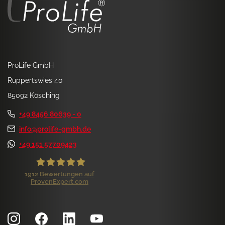
ProLife GmbH
Ruppertswies 40
85092 Kösching
+49 8456 80639 - 0
info@prolife-gmbh.de
+49 151 57709423
1912
Bewertungen auf
ProvenExpert.com
ProLife GmbH
Kundenbewertungen und Erfahrungen zu
ProLife GmbH