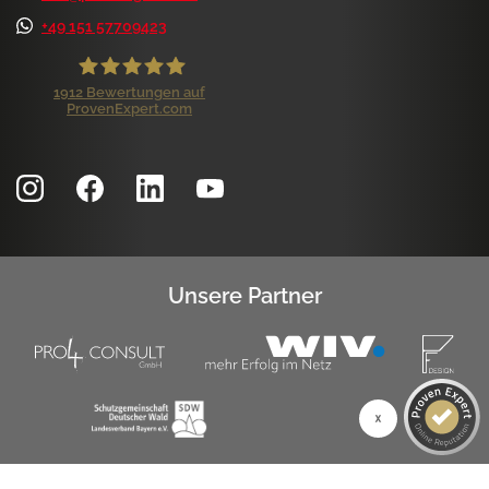
+49 151 57709423
1912
Bewertungen auf
ProvenExpert.com
ProLife GmbH
Kundenbewertungen und Erfahrungen zu
ProLife GmbH
SEHR GUT
99%
Empfehlungen auf
ProvenExpert.com
4,84 / 5,00
Unsere Partner
1.172
740
Bewertungen auf
Bewertungen von 7
ProvenExpert.com
anderen Quellen
SEHR GUT
Blick aufs ProvenExpert-Profil werfen
1k+ Kundenbewertungen
Authentizität
6.8.2026