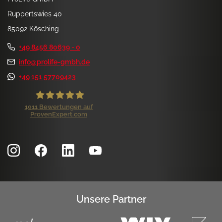
Ruppertswies 40
85092 Kösching
+49 8456 80639 - 0
info@prolife-gmbh.de
+49 151 57709423
1911
Bewertungen auf
ProvenExpert.com
ProLife GmbH
Kundenbewertungen und Erfahrungen zu
ProLife GmbH
SEHR GUT
99%
Empfehlungen auf
ProvenExpert.com
4,84 / 5,00
Unsere Partner
1.171
740