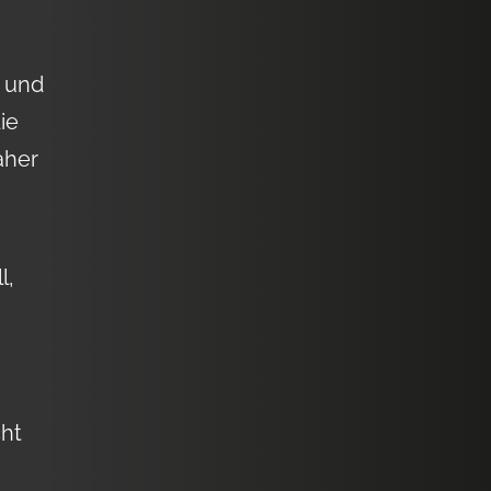
, und
ie
aher
l,
cht