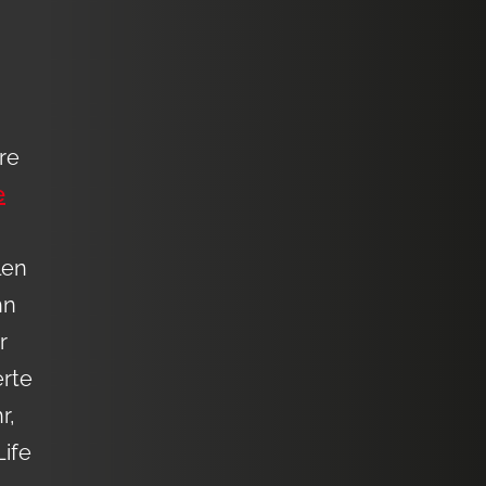
re
e
len
hn
r
erte
r,
Life