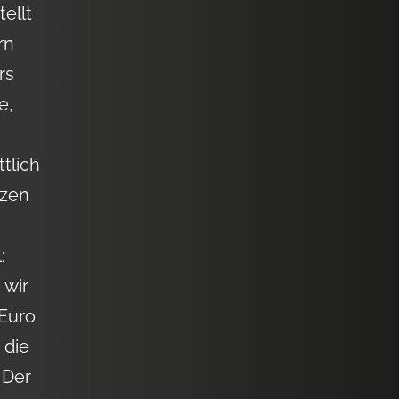
ellt
rn
rs
e,
tlich
rzen
:
 wir
 Euro
 die
 Der