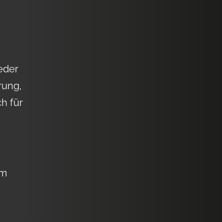
jeder
rung,
ch für
am