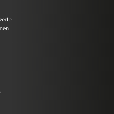
werte
inen
s